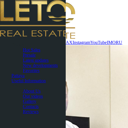
Contact now
WhatsApp
Telegram
MAX
Instagram
YouTube
IMO
RU
Phuket
Hot Sales
Presale
Latest updates
New developments
Favorites
Pattaya
Useful Information
About
About Us
Our videos
Gallery
Contacts
Reviews