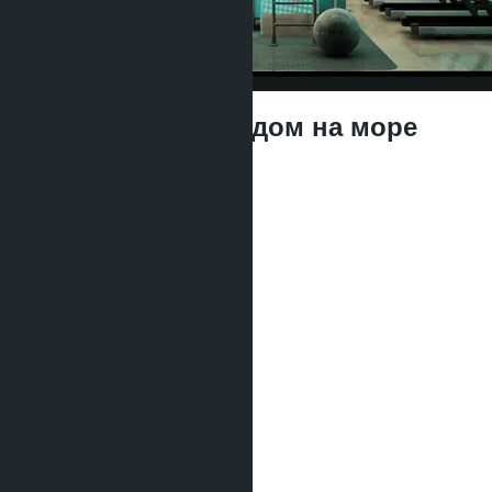
Апартаменты с видом на море
฿7 527 000
Type of apartment:
1 bedroom
Quota:
Foreign
Bedrooms:
1
Bathrooms:
1
Area:
2
45 m
View:
Sea View
Floor:
7
Distance to sea:
800 m