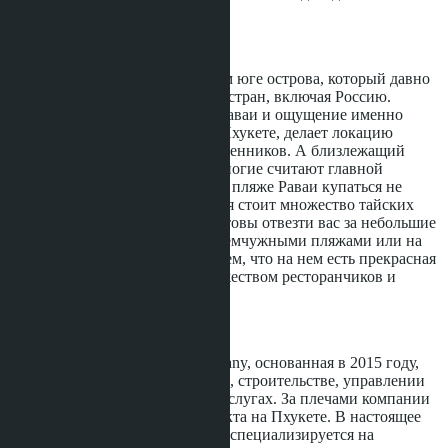
туристической аренды.
Расположение
Район Раваи находится на самом юге острова, который давно
облюбовали экспаты из разных стран, включая Россию.
Многокультурное сообщество Раваи и ощущение именно
жизни, а не просто отпуска на Пхукете, делает локацию
привлекательной для путешественников. А близлежащий
живописный пляж Най Харн многие считают главной
жемчужиной острова. На самом пляже Раваи купаться не
рекомендуется. Вдоль побережья стоит множество тайских
лодочек, владельцы которых готовы отвезти вас за небольшие
деньги на соседние острова с жемчужными пляжами или на
рыбалку. Район примечателен тем, что на нем есть прекрасная
прогулочная набережная с множеством ресторанчиков и
баров.
О застройщике
VIP Thailand Development Company, основанная в 2015 году,
специализируется на разработке, строительстве, управлении
недвижимостью и брокерских услугах. За плечами компании
4 успешно реализованных проекта на Пхукете. В настоящее
время VIP Thailand Development специализируется на