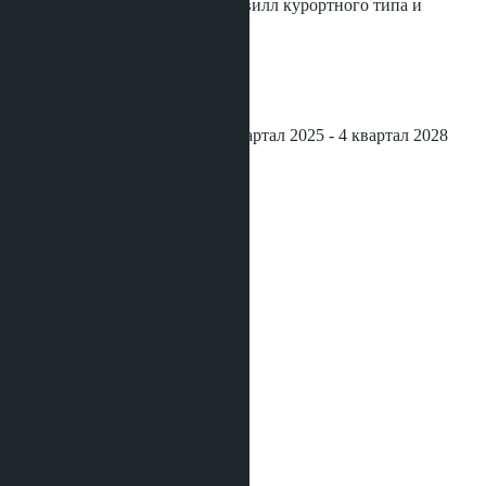
строительстве бутик-проектов, вилл курортного типа и
отелей.
Район - Раваи
До пляжа - 800 м
Окончание строительства - 3 квартал 2025 - 4 квартал 2028