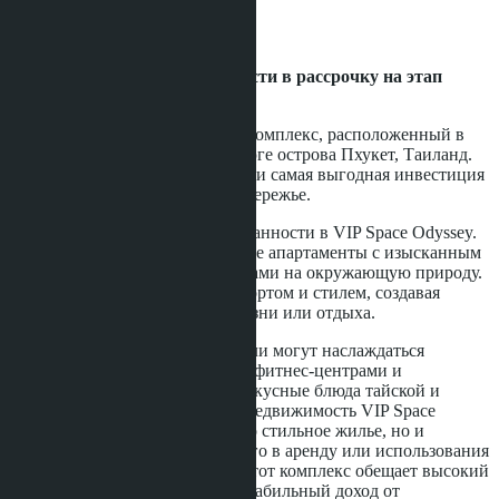
Development status:
Ready
Апартаменты можно приобрести в рассрочку на этап
строительства.
VIP Space Odyssey - это жилой комплекс, расположенный в
модной курортной деревне на юге острова Пхукет, Таиланд.
Это идеальное место для жизни и самая выгодная инвестиция
в недвижимость на тайском побережье.
Погрузитесь в атмосферу изысканности в VIP Space Odyssey.
Комплекс предлагает элегантные апартаменты с изысканным
дизайном и потрясающими видами на окружающую природу.
Каждая деталь наполнена комфортом и стилем, создавая
идеальное пространство для жизни или отдыха.
На территории комплекса жители могут наслаждаться
панорамными бассейнами, спа, фитнес-центрами и
ресторанами, предлагающими вкусные блюда тайской и
мировой кухни. Инвестируя в недвижимость VIP Space
Odyssey, вы получаете не только стильное жилье, но и
выгодную возможность сдачи его в аренду или использования
в качестве виллы для отдыха. Этот комплекс обещает высокий
потенциал роста стоимости и стабильный доход от