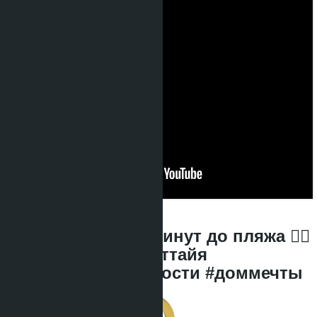
04.05.2026, 11:42:16
Новые виллы! 5 минут до пляжа ❤️‍🔥
#недвижимостьпаттайя
#аренданедвижимости #доммечты