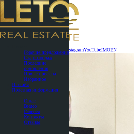
Связаться
Пхукет
сейчас
WhatsApp
Telegram
MAX
Instagram
YouTube
IMO
EN
Горячие предложения
Старт продаж
Последние
обновления
Новые проекты
Избранное
Паттайя
Полезная информация
О нас
О нас
Видео
Галерея
Контакты
Отзывы