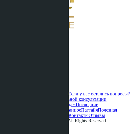
Если у вас остались вопросы?
Свяжитесь с нами для персональной консультации
Горячие предложения
Старт продаж
Последние
обновления
Новые проекты
Избранное
Паттайя
Полезная
информация
О нас
Видео
Галерея
Контакты
Отзывы
© LETO CONDOS 2013 - 2026. All Rights Reserved.
Адрес:
Телефон: