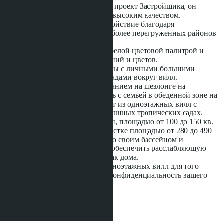
Trichada Sky Villas - это новый 3 проект Застройщика, он
состоит из современных вилл с высоким качеством.
В проекте царит тишина и спокойствие благодаря
расположению, вдали от суеты более перегруженных районов
Пхукета.
Архитектура проста и свежа, с белой цветовой палитрой и
множеством тропических растений и цветов.
Всего в проекте 23 виллы. Виллы с личными большими
бассейнами и с тропическими садами вокруг вилл.
Вы можете насладиться пребыванием на шезлонге на
открытом воздухе или пообедать с семьей в обеденной зоне на
свежем воздухе. Trichada состоит из одноэтажных вилл с
бассейном, расположенных в пышных тропических садах.
Виллы состоят из 2 или 3 спален, площадью от 100 до 150 кв.
м., которые расположены на участке площадью от 280 до 490
кв. м., соответственно, каждая со своим бассейном и
парковкой. Концепция проекта обеспечить расслабляющую
атмосферу и чувствовать себя как дома.
Разработчик разработал план одноэтажных вилл для того
чтобы обеспечить вам полную конфиденциальность вашего
дома на Пхукете.