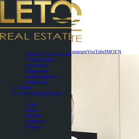
Связаться
Пхукет
сейчас
WhatsApp
Telegram
MAX
Instagram
YouTube
IMO
EN
Горячие предложения
Старт продаж
Последние
обновления
Новые проекты
Избранное
Паттайя
Полезная информация
О нас
О нас
Видео
Галерея
Контакты
Отзывы