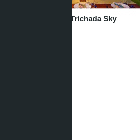
Вилла на Пхукете Trichada Sky
฿29 500 000
Тип жилья:
3 спальни
Квота:
Компания
Кол-во спален:
3
Кол-во душевых:
2
Площадь:
2
196 m
Вид:
Вид на бассейн
Этаж:
1
Расстояние до моря:
3500 m
Статус строительства:
Готовое