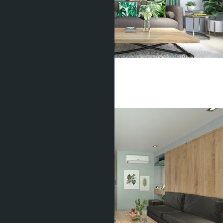
Serene Condominium
Сурин
1 Спальня
1 Душевая
40
m
2
฿5 688 900