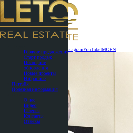
Связаться
Пхукет
сейчас
WhatsApp
Telegram
MAX
Instagram
YouTube
IMO
EN
Горячие предложения
Старт продаж
Последние
обновления
Новые проекты
Избранное
Паттайя
Полезная информация
О нас
О нас
Видео
Галерея
Контакты
Отзывы