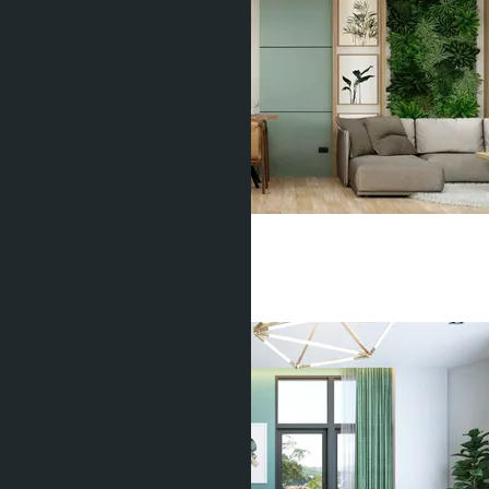
Serene Condominium
Сурин
3 Спальни
3 Душевых
135
m
2
฿22 000 000