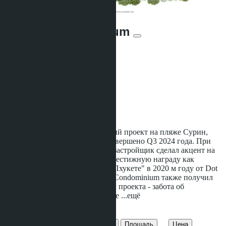
Serene Condominium
От ฿4 097 840
Участвует в рассрочке:
Предложений:
6
Расстояние до моря:
600 m
Статус строительства:
Строится
Serene Surin Condominium - новый проект на пляже Сурин,
строительство которого будет завершено Q3 2024 года. При
строительстве этого комплекса застройщик сделал акцент на
его экологичность и получил престижную награду как
"Лучший бутик застройщик на Пхукете" в 2020 м году от Dot
Property Thailand Awards Serene Condominium также получил
признание основной концепции проекта - забота об
окружающей среде и сбережение
...ещё
Предложения этого проекта
Кол-во спален
Кол-во душевых
Площадь
Цена