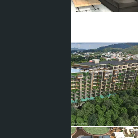
Serene Condominium
Сурин
1 Спальня
1 Душевая
28
m
2
฿4 097 840