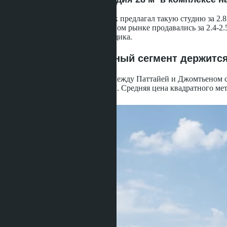
В феврале 2024 года застройщик предлагал такую студию за 2.85
аналогичные юниты на вторичном рынке продавались за 2.4-2.5
первоначальной ценой застройщика.
Пратамнак: премиальный сегмент держитс
Пратамнак - холмистый район между Паттайей и Джомтьеном с
скандинавы, русские инвесторы. Средняя цена квадратного метр