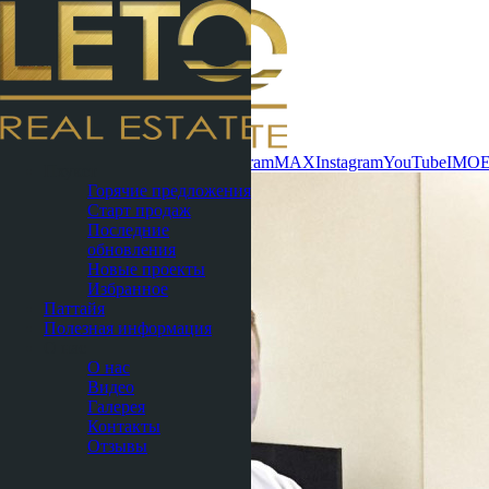
Связаться сейчас
WhatsApp
Telegram
MAX
Instagram
YouTube
IMO
Пхукет
Горячие предложения
Старт продаж
Последние
обновления
Новые проекты
Избранное
Паттайя
Полезная информация
О нас
О нас
Видео
Галерея
Контакты
Отзывы