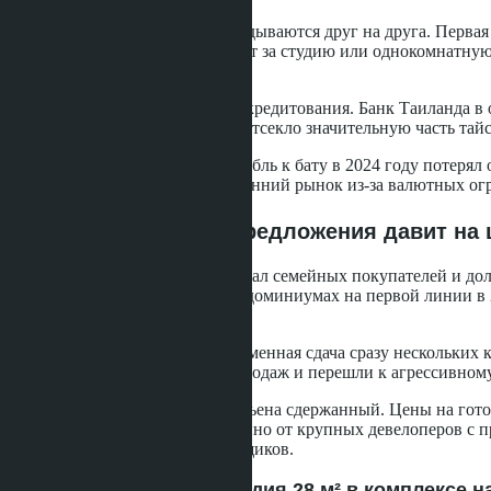
Причин несколько, и они накладываются друг на друга. Перва
в ценовом диапазоне 2-4 млн бат за студию или однокомнатну
выросло на 34% за два года.
Вторая причина - ужесточение кредитования. Банк Таиланда в
увеличился с 10% до 20%. Это отсекло значительную часть тай
Третья - курсовые колебания. Рубль к бату в 2024 году потеря
переориентировались на внутренний рынок из-за валютных ог
Джомтьен: избыток предложения давит на
Джомтьен исторически привлекал семейных покупателей и долг
квадратного метра в новых кондоминиумах на первой линии в 20
процентов на три года.
Проблема Джомтьена - одновременная сдача сразу нескольких к
Застройщики снизили темпы продаж и перешли к агрессивному 
Прогноз на 2026 год для Джомтьена сдержанный. Цены на готов
осторожностью, преимущественно от крупных девелоперов с п
снижать цены быстрее застройщиков.
Конкретный пример: студия 28 м² в комплексе н