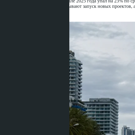
кондоминиумов в первом квартале 2025 года упал на 23% по с
год к году. Застройщики откладывают запуск новых проектов,
скорректироваться на 8-12%.