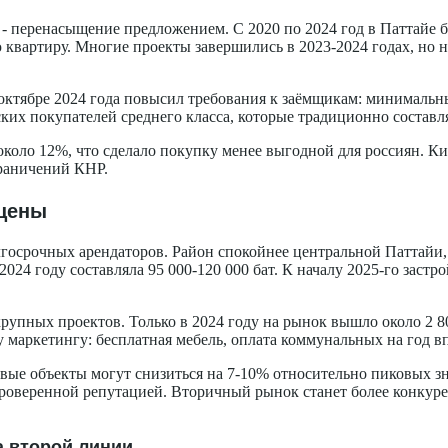
я - перенасыщение предложением. С 2020 по 2024 год в Паттай
ю квартиру. Многие проекты завершились в 2023-2024 годах, но
 октябре 2024 года повысил требования к заёмщикам: минималь
ских покупателей среднего класса, которые традиционно составл
л около 12%, что сделало покупку менее выгодной для россиян. К
раничений КНР.
 цены
осрочных арендаторов. Район спокойнее центральной Паттайи, 
24 году составляла 95 000-120 000 бат. К началу 2025-го застр
рупных проектов. Только в 2024 году на рынок вышло около 2 8
маркетингу: бесплатная мебель, оплата коммунальных на год вп
ые объекты могут снизиться на 7-10% относительно пиковых зна
роверенной репутацией. Вторичный рынок станет более конкуре
а второй линии