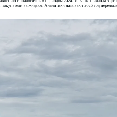
равнению с аналогичным периодом 2024-го. Банк Таиланда зафи
 а покупатели выжидают. Аналитики называют 2026 год перелом