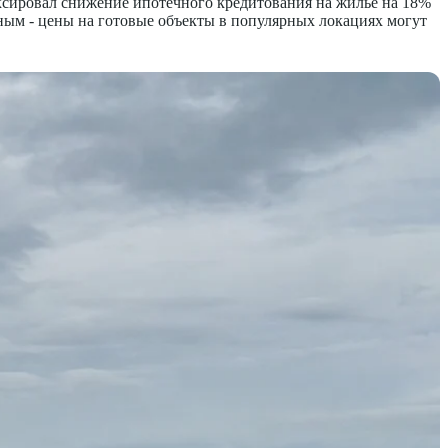
ксировал снижение ипотечного кредитования на жильё на 18%
ным - цены на готовые объекты в популярных локациях могут