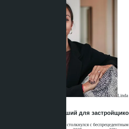
Linda 
·
03.06.2026
Таиланд входит в худший для застройщиков
Рынок недвижимости Таиланда столкнулся с беспрецедентным