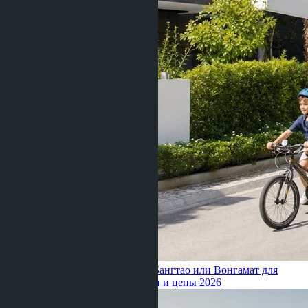
Julia Shaposhnikova ·
27.06.2026
Бангтао или Вонгамат для
семьи с детьми: школы, клиники и цены 2026