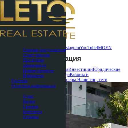
Связаться
Пхукет
сейчас
WhatsApp
Telegram
MAX
Instagram
YouTube
IMO
EN
Горячие предложения
Старт продаж
Полезная информация
Последние
обновления
Все
Кондоминиумы
Виллы и дома
Инвестиции
Юридические
Новые проекты
вопросы
Жизнь в Таиланде
Аренда
Районы и
Избранное
локации
Строительство и девелоперы
Наши соц. сети
Паттайя
Полезная информация
О нас
О нас
Видео
Галерея
Контакты
Отзывы