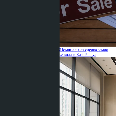
Ravshana Umarbaeva ·
22.06.2026
Номинальная сделка земля
Таиланд: риски 2026 при покупке вилл в East Pattaya