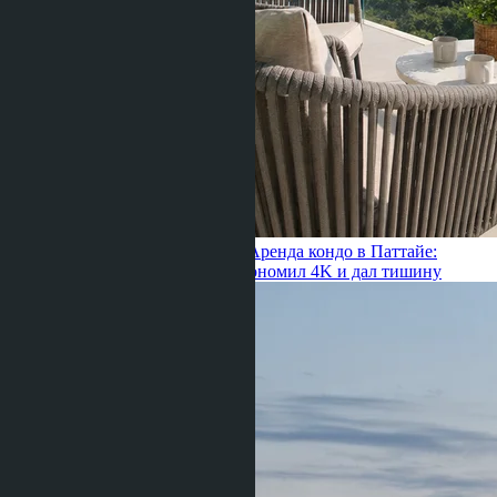
Julia Shaposhnikova ·
25.06.2026
Аренда кондо в Паттайе:
переезд из центра в Наклыа сэкономил 4K и дал тишину