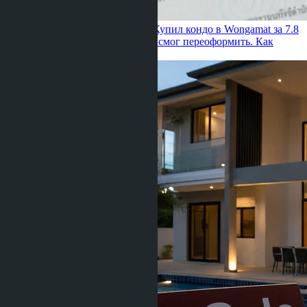
Julia Shaposhnikova ·
23.06.2026
Купил кондо в Wongamat за 7.8
млн — через 5 месяцев сосед не смог переоформить. Как
проверить иностранную квоту