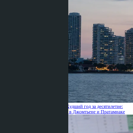
Julia Shaposhnikova ·
24.06.2026
Худший год за десятилетие:
как падение рынка меняет цены в Джомтьене и Пратамнаке