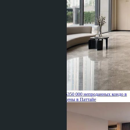
Ravshana Umarbaeva ·
21.06.2026
350 000 непроданных кондо в
Бангкоке: давит ли избыток на цены в Паттайе