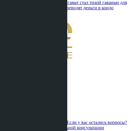
Anastasia Buajan ·
20.06.2026
Вонгамат стал тихой гаванью для
капитала: почему европейцы переводят деньги в кондо
Паттайи
1
2
3
4
5
6
7
8
9
10
11
12
13
14
15
16
17
Если у вас остались вопросы?
Свяжитесь с нами для персональной консультации