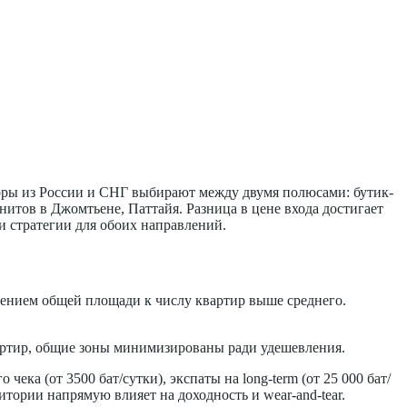
оры из России и СНГ выбирают между двумя полюсами: бутик-
итов в Джомтьене, Паттайя. Разница в цене входа достигает
и стратегии для обоих направлений.
ошением общей площади к числу квартир выше среднего.
квартир, общие зоны минимизированы ради удешевления.
чека (от 3500 бат/сутки), экспаты на long-term (от 25 000 бат/
тории напрямую влияет на доходность и wear-and-tear.