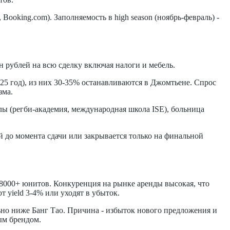
ooking.com). Заполняемость в high season (ноябрь-февраль) -
н рублей на всю сделку включая налоги и мебель.
2025 год), из них 30-35% останавливаются в Джомтьене. Спрос
зма.
лы (регби-академия, международная школа ISE), больница
й до момента сдачи или закрывается только на финальной
8000+ юнитов. Конкуренция на рынке аренды высокая, что
т yield 3-4% или уходят в убыток.
ьно ниже Банг Тао. Причина - избыток нового предложения и
ым брендом.