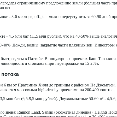
лагодаря ограниченному предложению земли (большая часть прин
an цен.
ке - 3-6 месяцев, off-plan можно переуступить за 60-90 дней пр
е - 4,5 млн бат (11,5 млн рублей), что на 40-50% выше аналоги
0-40%. Дожди, волны, закрытие части пляжных зон. Инвесторы к
быстрее, чем в Паттайе. В популярных проектах Банг Тао квота 
ет ликвидность и стоимость при перепродаже на 15-25%.
 потока
ой 6 км от Пратамнак Хилл до границы с районом На Джомтьен.
раивается массовыми high-density проектами на 200-400 юнитов.
,5 млн бат (6,5-9,5 млн рублей). Двухкомнатные 50-60 м² - 4,5-6,
 звена: Raimon Land, Sansiri (бюджетная линейка), Heights Holdi
aranteed return встречается редко, rental pool - в 30-40% проек