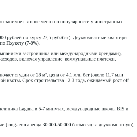
он занимает второе место по популярности у иностранных
 000 рублей по курсу 27,5 руб./бат). Двухкомнатные квартиры
 по Пхукету (7-8%).
компаниями застройщика или международными брендами),
ех расходов, включая управление, коммунальные платежи,
чает студии от 28 м², цена от 4,1 млн бат (около 11,7 млн
й квоты. Срок строительства - 2-3 года, ожидаемый рост off-
), клиника Laguna в 5-7 минутах, международные школы BIS и
 (long-term аренда 30 000-50 000 бат/месяц за двухкомнатную),