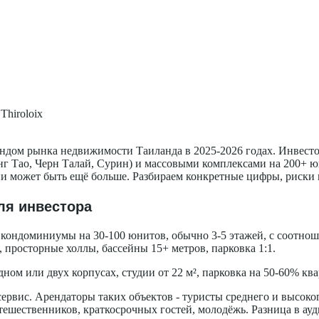
Thiroloix
ендом рынка недвижимости Таиланда в 2025-2026 годах. Инвест
г Тао, Черн Талай, Сурин) и массовыми комплексами на 200+ юн
ни может быть ещё больше. Разбираем конкретные цифры, риски 
для инвестора
то кондоминиумы на 30-100 юнитов, обычно 3-5 этажей, с соотн
, просторные холлы, бассейны 15+ метров, парковка 1:1.
одном или двух корпусах, студии от 22 м², парковка на 50-60% 
ервис. Арендаторы таких объектов - туристы среднего и высокого 
ешественников, краткосрочных гостей, молодёжь. Разница в ауди