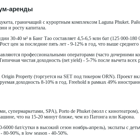
иум-аренды
укета, граничащий с курортным комплексом Laguna Phuket. Рай
зни и росту капитала.
дии 30-40 м² в Банг Тао составляет 4,5-6,5 млн бат (125 000-180
Рост цен за последние пять лет - 9-12% в год, что выше среднего
правляются профессиональными операторами (часто дочерними 
а. Типичная чистая доходность (net yield) - 5-7% после вычета вс
Origin Property (торгуется на SET под тикером ORN). Проект вклю
уемая доходность 8-10% в год. Freehold в рамках 49% иностранно
ми, супермаркетами, SPA), Porto de Phuket (молл с кинотеатром
машине, что на 15-20 минут ближе, чем из Патонга или Карона.
000 бат/сутки в высокий сезон ноябрь-апрель), экспаты с детьми
 80-90%, в low season - 40-50%.