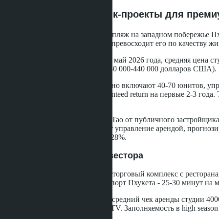
Банг Тао, Пхукет: бутик-проекты для прем
Банг Тао - шестикилометровый пляж на западном побережье Пх
покупателей после Патонга, но превосходит его по качеству жи
По данным веб-исследования за май 2026 года, средняя цена сту
60-90 м² стоят 8,5-16 млн бат (230 000-440 000 долларов США). 
Бутик-проекты в Банг Тао обычно включают 40-70 юнитов, у
предлагают rental pool или guaranteed return на первые 2-3 год
резервный фонд и налоги.
Пример: Origin Residences Bang Tao от публичного застройщика 
рублей). Застройщик предлагает управление арендой, прогнозир
plan цены к моменту сдачи - 20-28%.
Плюсы Банг Тао для инвестора
Инфраструктура.
Boat Avenue (торговый комплекс с ресторана
HeadStart в радиусе 10 км. Аэропорт Пхукета - 25-30 минут на 
Аудитория.
Премиум-туристы (средний чек аренды студии 4000-6
цифровые кочевники с визой DTV. Заполняемость в high season -