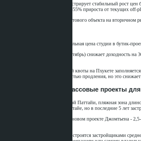
Рост капитала.
Банг Тао демонстрирует стабильный рост цен б
Прогноз на 2026-2030 годы - 40-55% прироста от текущих off-pl
Ликвидность.
Срок продажи готового объекта на вторичном рын
Минусы Банг Тао
Высокий порог входа.
Минимальная цена студии в бутик-проект
Сезонность.
Low season (май-октябрь) снижает доходность на 3
техники более высокого класса.
Foreign quota.
49% иностранной квоты на Пхукете заполняется 
- leasehold на 30 лет с возможностью продления, но это снижа
Джомтьен, Паттайя: массовые проекты для
Джомтьен - южная часть Большой Паттайи, пляжная зона длин
альтернативой центральной Паттайе, но в последние 5 лет заст
Средняя цена студии 25-30 м² в новом проекте Джомтьена - 2,5-3
25-35% ниже Банг Тао.
Massive-проекты (200+ юнитов) строятся застройщиками среднего
обычно передаётся сторонним компаниям или самому владельцу. Gu