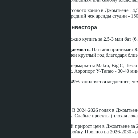
Типичная чистая доходность массового кондо в Джомтьене - 4,5
70-85%, в low season - 30-45%. Средний чек аренды студии - 150
Плюсы Джомтьена для инвестора
Низкий порог входа.
Студию можно купить за 2,5-3 млн бат (6,
Высокая туристическая посещаемость.
Паттайя принимает 8-1
на краткосрочную аренду стабилен круглый год благодаря близ
Развитая инфраструктура.
Супермаркеты Makro, Big C, Tesco 
Паттайя Мемориал в 10 минутах. Аэропорт У-Тапао - 30-40 мину
Foreign quota.
В Паттайе квота 49% заполняется медленнее, че
стадии продаж.
Минусы Джомтьена
Перенасыщение предложения.
В 2024-2026 годах в Джомтьен
давит на ставки и заполняемость. Слабые проекты (плохая лока
Низкий рост капитала.
Средний прирост цен в Джомтьене за 2
отсутствие ограничений на застройку. Прогноз на 2026-2030 - 