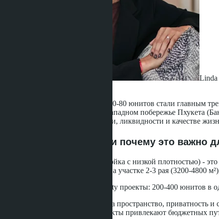
Linda 
·
18.05.2026
Low-density кондоминиумы на 30-80 юнитов стали главным тр
проектами премиум-класса на западном побережье Пхукета (Бан
40-60%, но разница в доходности, ликвидности и качестве жиз
Что такое low-density и почему это важно 
Low-density (малоэтажная застройка с низкой плотностью) - э
Типичный пример: 60 юнитов на участке 2-3 рая (3200-4800 м²)
Противоположность - high-density проекты: 200-400 юнитов в 
Покупатели low-density платят за пространство, приватность и с
месяц), семьи. High-density проекты привлекают бюджетных пут