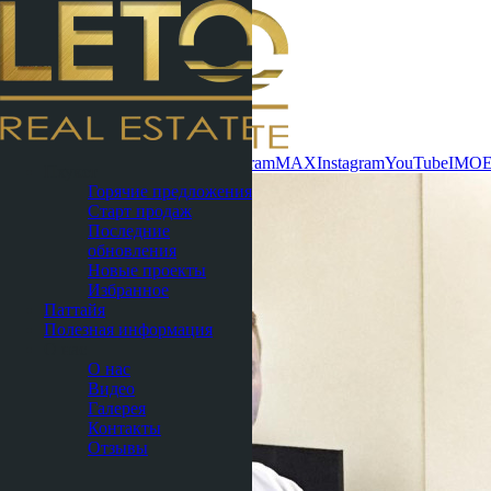
Связаться сейчас
WhatsApp
Telegram
MAX
Instagram
YouTube
IMO
Пхукет
Горячие предложения
Старт продаж
Последние
обновления
Новые проекты
Избранное
Паттайя
Полезная информация
О нас
О нас
Видео
Галерея
Контакты
Отзывы