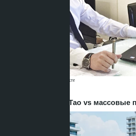
Получить информацию об объекте
Denis
+666 1817 3300
назад
Бутик-кондо Банг Тао vs массовые 