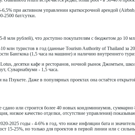
-6,5% при активном управлении краткосрочной арендой (Airbnb, B
0-2500 бат/сутки.
5-8 млн рублей), что доступно покупателям с бюджетом до 10 мл
0 млн туристов в год (данные Tourism Authority of Thailand за 
ости Бангкока (1,5 часа на машине) и наличию внутреннего тури
Lotus, десятки кафе и ресторанов, ночной рынок Джомтьен, шко
т, Суварнабхуми - 1,5 часа.
м на Пхукете. Даже в популярных проектах она остаётся открыто
е сдано или строится более 40 новых кондоминиумов, суммарно 
ция, низкое качество отделки, отсутствие управления) показываю
020-2025 годы - 4-6% в год, что ниже инфляции бата и значител
рост 15-25%, но только для проектов в первой линии или с сильн