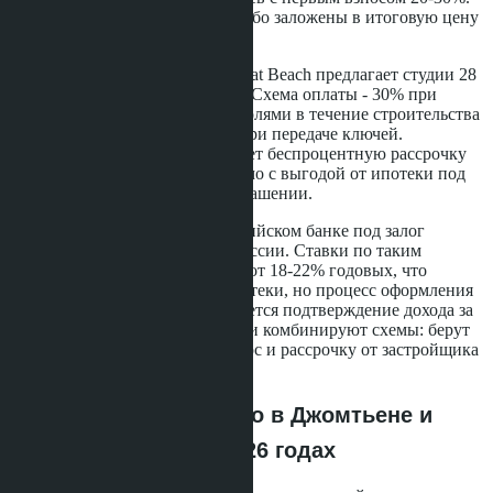
Проценты либо отсутствуют, либо заложены в итоговую цену
квадратного метра.
Пример: проект Riviera Wongamat Beach предлагает студии 28
м² по цене от 3,2 миллиона бат. Схема оплаты - 30% при
бронировании, 40% равными долями в течение строительства
(18 месяцев), оставшиеся 30% при передаче ключей.
Фактически покупатель получает беспроцентную рассрочку
на полтора года, что сопоставимо с выгодой от ипотеки под
6% годовых при досрочном погашении.
Другой вариант - кредит в российском банке под залог
имеющейся недвижимости в России. Ставки по таким
кредитам в 2026 году стартуют от 18-22% годовых, что
существенно выше тайской ипотеки, но процесс оформления
занимает 2-3 недели, и не требуется подтверждение дохода за
рубежом. Некоторые покупатели комбинируют схемы: берут
кредит в России на первый взнос и рассрочку от застройщика
на остальное.
Динамика цен на кондо в Джомтьене и
Пратамнаке в 2024-2026 годах