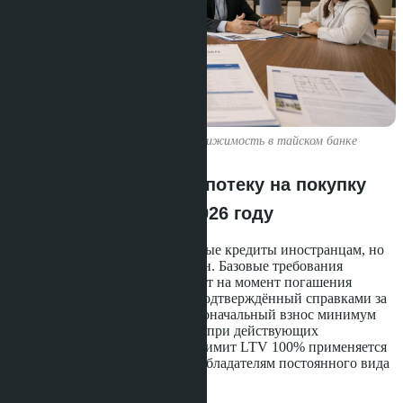
Оформление ипотеки на недвижимость в тайском банке
Кто может получить ипотеку на покупку
кондо в Таиланде в 2026 году
Тайские банки выдают ипотечные кредиты иностранцам, но
условия жёстче, чем для граждан. Базовые требования
включают возраст от 21 до 65 лет на момент погашения
кредита, официальный доход, подтверждённый справками за
последние 6-12 месяцев, и первоначальный взнос минимум
30-40% для нерезидентов. Даже при действующих
послаблениях Банка Таиланда лимит LTV 100% применяется
только к тайским гражданам и обладателям постоянного вида
на жительство.