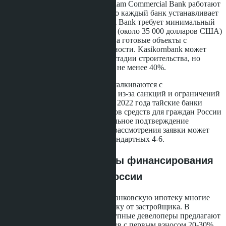
Bangkok Bank, Kasikornbank и Siam Commercial Bank работают
с иностранными заёмщиками, но каждый банк устанавливает
собственные критерии. Bangkok Bank требует минимальный
годовой доход 1,2 миллиона бат (около 35 000 долларов США)
и рассматривает заявки только на готовые объекты с
оформленным правом собственности. Kasikornbank может
профинансировать покупку на стадии строительства, но
первоначальный взнос составит не менее 40%.
Российские покупатели часто сталкиваются с
дополнительными сложностями из-за санкций и ограничений
на международные переводы. С 2022 года тайские банки
ужесточили проверку источников средств для граждан России
и требуют детальное документальное подтверждение
происхождения денег. Процесс рассмотрения заявки может
занять до 8-12 недель вместо стандартных 4-6.
Альтернативные схемы финансирования
для покупателей из России
При невозможности получить банковскую ипотеку многие
покупатели используют рассрочку от застройщика. В
Джомтьене и на Пратамнаке крупные девелоперы предлагают
планы платежей на 24-36 месяцев с первым взносом 20-30%.