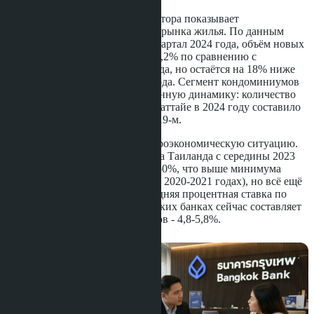
Официальная статистика регулятора показывает
неравномерное восстановление рынка жилья. По данным
Банка Таиланда за четвёртый квартал 2024 года, объём новых
ипотечных кредитов вырос на 4,2% по сравнению с
аналогичным периодом 2023 года, но остаётся на 18% ниже
допандемийного уровня 2019 года. Сегмент кондоминиумов
демонстрирует ещё более медленную динамику: количество
зарегистрированных сделок в Паттайе в 2024 году составило
3 847 единиц против 4 120 в 2019-м.
Регулятор также учитывает макроэкономическую ситуацию.
Ставка рефинансирования Банка Таиланда с середины 2023
года удерживается на уровне 2,50%, что выше минимума
пандемийного периода (0,50% в 2020-2021 годах), но всё ещё
считается стимулирующей. Средняя процентная ставка по
ипотеке для иностранцев в тайских банках сейчас составляет
5,5-6,5% годовых, для резидентов - 4,8-5,8%.