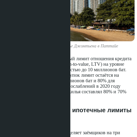
Кондоминиумы на побережье Джомтьена в Паттайе
Регулятор сохраняет повышенный лимит отношения кредита
к стоимости недвижимости (loan-to-value, LTV) на уровне
100% для первого жилья стоимостью до 10 миллионов бат.
Для второй и последующих покупок лимит остаётся на
уровне 90% при цене до 10 миллионов бат и 80% для
объектов дороже. До введения послаблений в 2020 году
стандартный LTV для второго жилья составлял 80% и 70%
соответственно.
Как работают текущие ипотечные лимиты
для покупки кондо
Программа Банка Таиланда разделяет заёмщиков на три