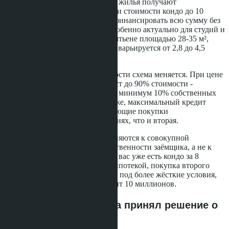
категории. Покупатели первого жилья получают
максимальные преференции: при стоимости кондо до 10
миллионов бат банк может профинансировать всю сумму без
первоначального взноса. Это особенно актуально для студий и
однокомнатных квартир в Джомтьене площадью 28-35 м²,
цена которых в новых проектах варьируется от 2,8 до 4,5
миллионов бат.
Для второго объекта недвижимости схема меняется. При цене
до 10 миллионов бат банк выдаст до 90% стоимости -
покупателю потребуется внести минимум 10% собственных
средств. Если кондо стоит дороже, максимальный кредит
составит 80%. Третья и последующие покупки
финансируются на тех же условиях, что и вторая.
Важный нюанс: лимиты применяются к совокупной
стоимости всех объектов в собственности заёмщика, а не к
каждой сделке отдельно. Если у вас уже есть кондо за 8
миллионов бат с действующей ипотекой, покупка второго
объекта за 5 миллионов попадёт под более жёсткие условия,
поскольку общая сумма превысит 10 миллионов.
Почему Банк Таиланда принял решение о
продлении мер