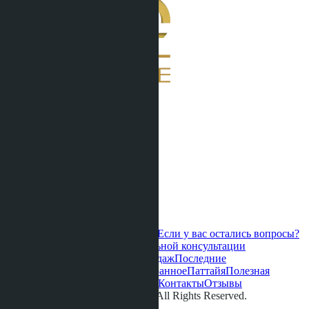
Если у вас остались вопросы?
Свяжитесь с нами для персональной консультации
Горячие предложения
Старт продаж
Последние
обновления
Новые проекты
Избранное
Паттайя
Полезная
информация
О нас
Видео
Галерея
Контакты
Отзывы
© LETO CONDOS 2013 - 2026. All Rights Reserved.
Адрес: