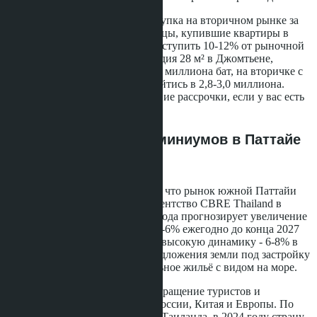
Альтернативная стратегия - покупка на вторичном рынке за
наличные с дисконтом. Владельцы, купившие квартиры в
2018-2019 годах, часто готовы уступить 10-12% от рыночной
цены ради быстрой сделки. Студия 28 м² в Джомтьене,
которая в новостройке стоит 3,5 миллиона бат, на вторичке с
ремонтом и мебелью может обойтись в 2,8-3,0 миллиона.
Экономия перекрывает отсутствие рассрочки, если у вас есть
полная сумма.
Прогноз рынка кондоминиумов в Паттайе
до 2027 года
Аналитики сходятся во мнении, что рынок южной Паттайи
продолжит умеренный рост. Агентство CBRE Thailand в
отчёте за первый квартал 2025 года прогнозирует увеличение
средней цены в Джомтьене на 4-6% ежегодно до конца 2027
года. Пратамнак покажет более высокую динамику - 6-8% в
год - за счёт ограниченного предложения земли под застройку
и растущего спроса на премиальное жильё с видом на море.
Основной драйвер спроса - возвращение туристов и
долгосрочных арендаторов из России, Китая и Европы. По
данным Министерства туризма Таиланда, в 2024 году страну