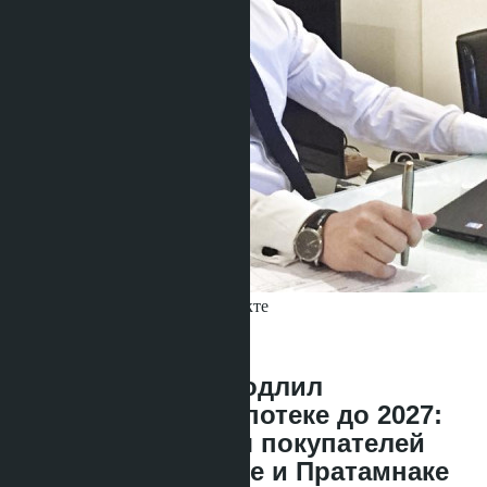
Получить информацию об объекте
Denis
+666 1817 3300
назад
Банк Таиланда продлил
послабления по ипотеке до 2027:
что изменится для покупателей
кондо в Джомтьене и Пратамнаке