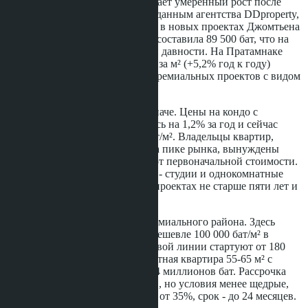
Рынок южной Паттайи показывает умеренный рост после
стагнации 2021-2022 годов. По данным агентства DDproperty,
средняя цена квадратного метра в новых проектах Джомтьена
в четвёртом квартале 2024 года составила 89 500 бат, что на
3,8% выше показателя годичной давности. На Пратамнаке
динамика активнее: 127 300 бат за м² (+5,2% год к году)
благодаря запуску нескольких премиальных проектов с видом
на море.
Вторичный рынок ведёт себя иначе. Цены на кондо с
пробегом в Джомтьене снизились на 1,2% за год и сейчас
составляют в среднем 72 400 бат/м². Владельцы квартир,
купленных в 2018-2019 годах на пике рынка, вынуждены
продавать с дисконтом 10-15% от первоначальной стоимости.
Наибольший спрос на вторичке - студии и однокомнатные
квартиры площадью до 35 м² в проектах не старше пяти лет и
в пешей доступности от пляжа.
Пратамнак сохраняет статус премиального района. Здесь
практически нет предложения дешевле 100 000 бат/м² в
новостройках, а проекты на первой линии стартуют от 180
000 бат/м². Типичная двухкомнатная квартира 55-65 м² с
видом на море обойдётся в 11-14 миллионов бат. Рассрочка
доступна в 70% новых проектов, но условия менее щедрые,
чем в Джомтьене: первый взнос от 35%, срок - до 24 месяцев.