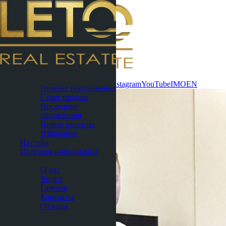
Связаться
Пхукет
сейчас
WhatsApp
Telegram
MAX
Instagram
YouTube
IMO
EN
Горячие предложения
Старт продаж
Последние
обновления
Новые проекты
Избранное
Паттайя
Полезная информация
О нас
О нас
Видео
Галерея
Контакты
Отзывы