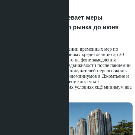
·
29.05.2026
Банк Таиланда продлевает меры
поддержки ипотечного рынка до июня
2027 года
Банк Таиланда объявил о продлении временных мер по
смягчению требований к ипотечному кредитованию до 30
июня 2027 года. Решение принято на фоне замедления
восстановления рынка жилой недвижимости после пандемии
и направлено на поддержку как покупателей первого жилья,
так и инвесторов. Для рынка кондоминиумов в Джомтьене и
Пратамнаке это означает сохранение доступа к
финансированию на более гибких условиях ещё минимум два
года.