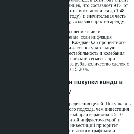
посетили 36,2 миллиона иностранцев, что составляет 91% от
уровня 2019 года. Российский поток восстановился до 1,48
миллиона человек (+22% к 2023 году), и значительная часть
приезжает в Паттайю на зимовку, создавая спрос на аренду.
Риски включают возможное повышение ставки
рефинансирования Банком Таиланда, если инфляция
превысит целевой коридор 1-3%. Каждые 0,25 процентного
пункта удорожают ипотеку и снижают покупательную
способность. Геополитическая нестабильность и колебания
курса рубля также влияют на российский сегмент: при
ослаблении рубля ниже 0,35 бат за рубль количество сделок с
участием россиян сокращается на 15-20%.
Практические шаги для покупки кондо в
Джомтьене в 2026 году
Начните с анализа бюджета и определения целей. Покупка для
личного проживания требует иного подхода, чем инвестиция
под сдачу в аренду. Для зимовки выбирайте районы в 5-10
минутах ходьбы от пляжа, с развитой инфраструктурой и
русскоязычным комьюнити. Для инвестиций приоритет -
проекты в туристических зонах с высоким трафиком и