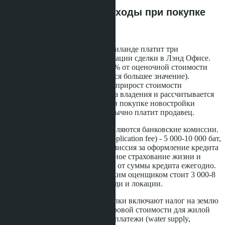
Налоги и скрытые расходы при покупке
кондо по ипотеке
Покупатель кондоминиума в Таиланде платит три
обязательных сбора при регистрации сделки в Лэнд Офисе.
Трансферный сбор составляет 2% от оценочной стоимости
объекта или цены сделки (берётся большее значение).
Гербовый сбор - 0,5%. Налог на прирост стоимости
(withholding tax) зависит от срока владения и рассчитывается
по прогрессивной шкале, но при покупке новостройки
напрямую у застройщика его обычно платит продавец.
При оформлении ипотеки добавляются банковские комиссии.
Сбор за рассмотрение заявки (application fee) - 5 000-10 000 бат,
не возвращается при отказе. Комиссия за оформление кредита
- 1% от суммы займа. Обязательное страхование жизни и
имущества обойдётся в 0,3-0,5% от суммы кредита ежегодно.
Оценка недвижимости банковским оценщиком стоит 3 000-8
000 бат в зависимости от площади и локации.
Ежегодные расходы после покупки включают налог на землю
и строения (0,02-0,1% от кадастровой стоимости для жилой
недвижимости), коммунальные платежи (water supply,