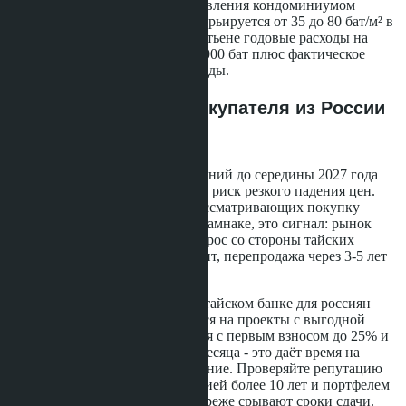
electricity) и взносы в фонд управления кондоминиумом
(common area fee). Последний варьируется от 35 до 80 бат/м² в
месяц. Для студии 30 м² в Джомтьене годовые расходы на
содержание составят 15 000-25 000 бат плюс фактическое
потребление электричества и воды.
Что это значит для покупателя из России
в 2026 году
Продление ипотечных послаблений до середины 2027 года
стабилизирует рынок и снижает риск резкого падения цен.
Для российских инвесторов, рассматривающих покупку
кондо в Джомтьене или на Пратамнаке, это сигнал: рынок
будет оставаться ликвидным, спрос со стороны тайских
покупателей сохранится, а значит, перепродажа через 3-5 лет
не вызовет сложностей.
Поскольку получить ипотеку в тайском банке для россиян
проблематично, фокус смещается на проекты с выгодной
рассрочкой. Ищите предложения с первым взносом до 25% и
сроком платежей минимум 24 месяца - это даёт время на
накопление или рефинансирование. Проверяйте репутацию
застройщика: компании с историей более 10 лет и портфелем
от пяти завершённых проектов реже срывают сроки сдачи.