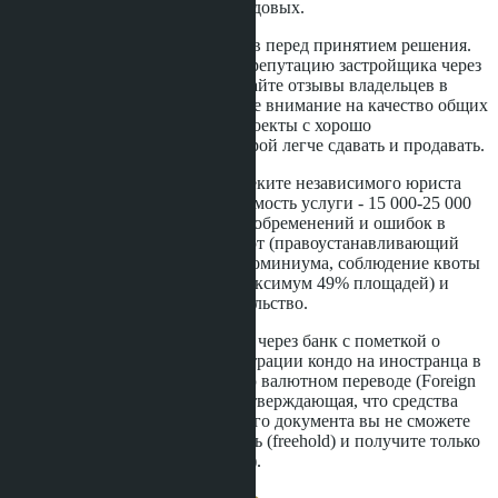
доходностью от аренды 6-8% годовых.
Изучите минимум пять проектов перед принятием решения.
Посетите шоу-румы, проверьте репутацию застройщика через
независимые источники, почитайте отзывы владельцев в
тематических группах. Обратите внимание на качество общих
зон: бассейн, фитнес, лобби. Проекты с хорошо
поддерживаемой инфраструктурой легче сдавать и продавать.
При оформлении сделки привлеките независимого юриста
для проверки документов. Стоимость услуги - 15 000-25 000
бат, но это защитит от скрытых обременений и ошибок в
договоре. Юрист проверит Чанот (правоустанавливающий
документ на землю), устав кондоминиума, соблюдение квоты
иностранной собственности (максимум 49% площадей) и
наличие разрешений на строительство.
Переводите деньги официально через банк с пометкой о
целевом назначении. Для регистрации кондо на иностранца в
Лэнд Офисе требуется справка о валютном переводе (Foreign
Exchange Transaction Form), подтверждающая, что средства
поступили из-за рубежа. Без этого документа вы не сможете
оформить полную собственность (freehold) и получите только
долгосрочную аренду (leasehold).