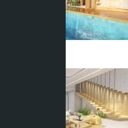
Eden Hill Villas
Паклок
3 Спальни
5 Душевых
425
m
2
฿18 178 125