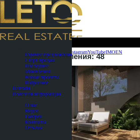
Связаться
Пхукет
сейчас
WhatsApp
Telegram
MAX
Instagram
YouTube
IMO
EN
Горячие предложения
Последние обновления: 48
Старт продаж
Последние
обновления
Новые проекты
Избранное
Паттайя
Полезная информация
О нас
О нас
Видео
Галерея
Контакты
Отзывы