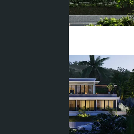
Manick Hillside
Маник
4 Спальни
5 Душевых
740
m
2
฿59 800 000