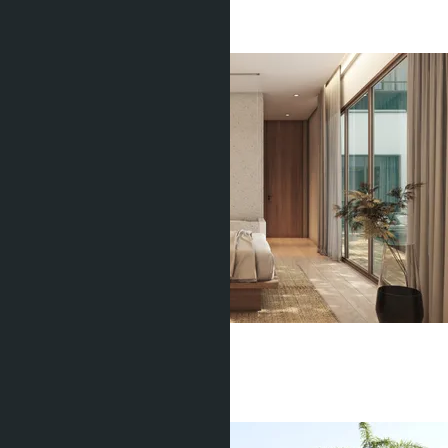
3 Душевых
369
m
2
฿23 100 000
Villa Qabalah
Банг Тао
2 Спальни
2 Душевых
237
m
2
฿15 200 000