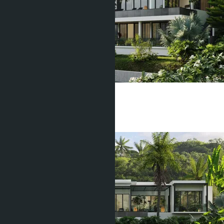
Manick Hillside
Маник
4 Спальни
5 Душевых
625
m
2
฿45 000 000