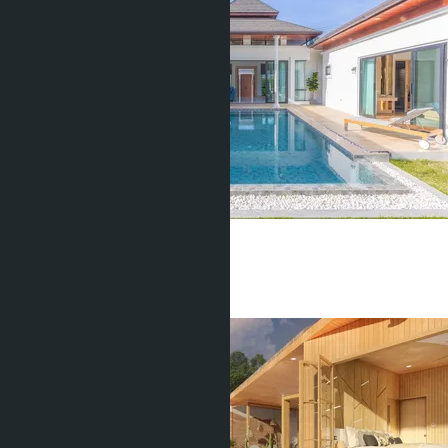
Kiri Buddha Pool Villa
Чалонг
2 Спальни
3 Душевых
192.45
m
2
฿17 500 000