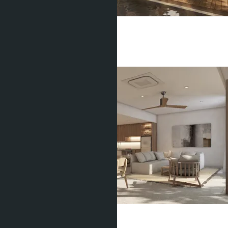
Villa Qabalah
Банг Тао
4 Спальни
4 Душевых
549
m
2
฿31 000 000
Villa Qabalah
Банг Тао
3 Спальни