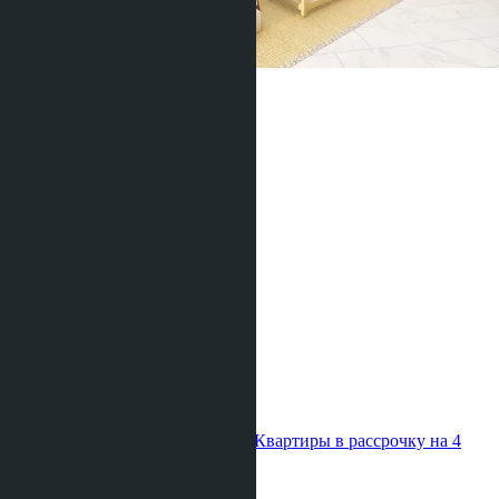
Eden Hill Villas
Паклок
5 Спален
7 Душевых
490
m
2
฿17 472 000
1
2
3
4
Квартиры в рассрочку на 4
года без переплат