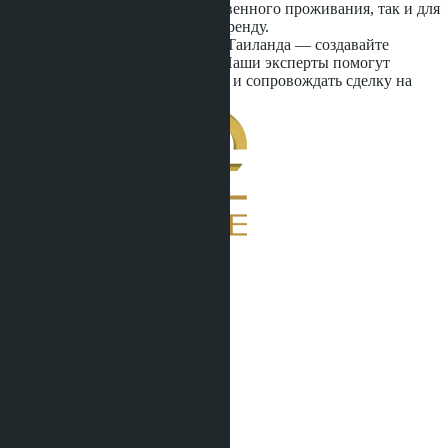
которые подходят как для собственного проживания, так и для
стабильного дохода от сдачи в аренду.
Инвестируйте в недвижимость Таиланда — создавайте
капитал там, где живут мечты. Наши эксперты помогут
подобрать лучшие предложения и сопровождать сделку на
каждом этапе.