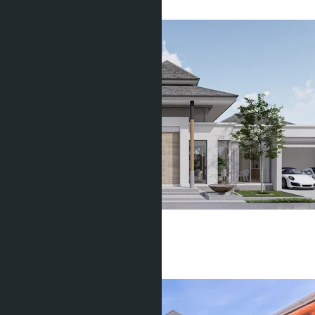
2
฿21 000 000
Kiri Buddha Pool Villa
Чалонг
3 Спальни
4 Душевых
290
m
2
฿18 900 000