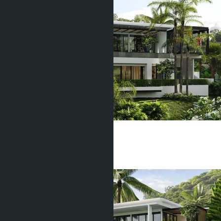
Manick Hillside
Маник
6 Спален
7 Душевых
1280
m
2
฿97 500 000