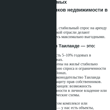
Таиланд — один из самых
привлекательных рынков недвижимости в
Азии.
Стремительный рост экономики, стабильный спрос на аренду
и активное развитие туристической отрасли делают
инвестиции в недвижимость здесь максимально выгодными.
Покупка недвижимости в Таиланде — это:
Доход от аренды: доходность 5–10% годовых в
популярных курортных зонах.
Рост стоимости активов: цены на жильё стабильно
растут благодаря увеличению спроса и ограниченности
застроек в престижных районах.
Безопасность вложений: законодательство Таиланда
обеспечивает надёжную защиту прав собственников.
Гибкие условия для иностранцев: возможность
оформления прав собственности в личное владение или
через проверенные юридические схемы.
Квартира у моря, вилла в закрытом комплексе или
апартаменты в центре Бангкока — у нас есть объекты,