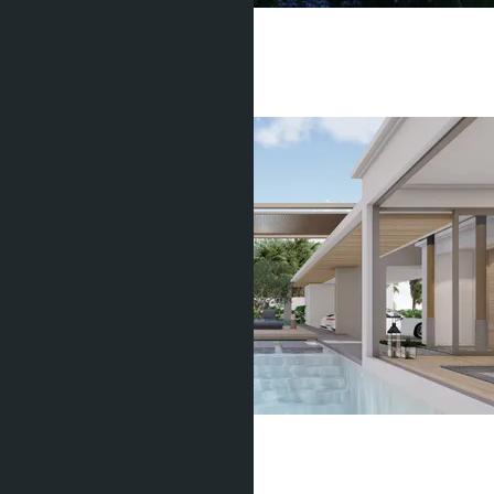
Manick Hillside
Маник
4 Спальни
6 Душевых
820
m
2
฿69 000 000
Kiri Buddha Pool Villa
Чалонг
4 Спальни
5 Душевых
416
m