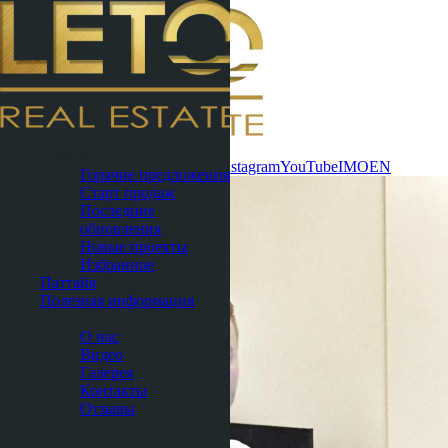
Связаться
Пхукет
сейчас
WhatsApp
Telegram
MAX
Instagram
YouTube
IMO
EN
Горячие предложения
Старт продаж
Последние
обновления
Новые проекты
Избранное
Паттайя
Полезная информация
О нас
О нас
Видео
Галерея
Контакты
Отзывы