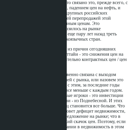
соглашаются во мнении, что связано это, прежде всего, с
международным кризисом, падением цен на нефть, и
выходом с рынка многих крупных российских
покупателей с последующей перепродажей этой
недвижимости по заниженным ценам. Это
действительно сильно отразилось на рынке
недвижимости города, где еще пару лет назад треть
покупателей были из русскоязычных стран.
Итак: Мы разобрались, что одна из причин сегодняшних
инвестиции в недвижимость Паттайи - это снижения цен на
рынке, иногда до 20-30% относительно контрактных цен / цен
от застройщиков.
Вторая причина также косвенно связана с выходом
большого числа покупателей с рынка, или назовем это
оттоком капитала. В связи с этим, за последние годы
новых объектов строится все меньше с каждым годом.
Но на рынок приходят новые игроки - это инвестиции
из ЮВА, в большей степени - из Поднебесной. И этих
покупателей каждый месяц становится все больше. Что
уже в скором времени вызовет дефицит недвижимости,
так как спрос превысит предложение на рынке; что в
свою очередь вызовет резкий скачок цен. Поэтому, если
вы думаете об инвестировании в недвижимость в этом