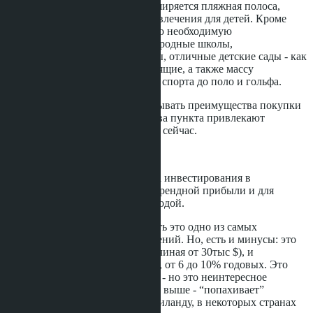
огромных аквапарка, расширяется пляжная полоса,
появляются все новые развлечения для детей. Кроме
того, город предлагает всю необходимую
инфраструктуру: международные школы,
высококлассные больницы, отличные детские сады - как
русские, так и англоговорящие, а также массу
развлечений от парусного спорта до поло и гольфа.
Можно еще очень долго расписывать преимущества покупки
жилья в Таиланде. Но первые два пункта привлекают
инвестировать в Таиланд прямо сейчас.
Виды инвестирования:
Во-первых, существует два вида инвестирования в
недвижимость -для получения арендной прибыли и для
дальнейшей перепродажи с выгодой.
Инвестирование в недвижимость это одно из самых
безопасных и стабильных вложений. Но, есть и минусы: это
относительно высокий вход (начиная от 30тыс $), и
небольшой, но стабильный рост, от 6 до 10% годовых. Это
реальные цифры, есть и меньше - но это неинтересное
вложение для инвестора; то, что выше - “попахивает”
мошенничеством. Цифры по Таиланду, в некоторых странах