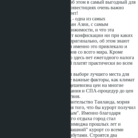
городе, - лучше подумать об этом в самый выгодный для
этого период времени. В инвестициях очень важно
выбрать правильный момент!
Писать о том, что Таиланд - одна из самых
быстроразвивающихся стран Азии, с самым
динамичным рынком недвижимости, и что эта
недвижимость не подлежит конфискации ни при каких
обстоятельствах; - уже не оригинально, об этом знают
уже очень и очень давно, и именно это привлекало и
будет привлекать инвесторов со всего мира. Кроме
этого, вспомним о том, что здесь нет ежегодного налога
на недвижимость, который платят практически во всем
мире.
К тому же, для многих при выборе лучшего места для
жизни, учитываются такие важные факторы, как климат
Таиланда, относительная дешевизна цен на многие
товары - от продуктов питания и СПА-процедур до цен
на развлечения и путешествия.
На сегодняшний день правительство Таиланда, мэрия
Паттайи делают многое для того, что бы курорт получил
право называться "семейным". Именно благодаря
увеличению доли семейного отдыха город стал
понемногу избавляться от имиджа прошлых лет и
превращаться в более "домашний" курорт со всеми
причитающимися ему атрибутами. Строятся два