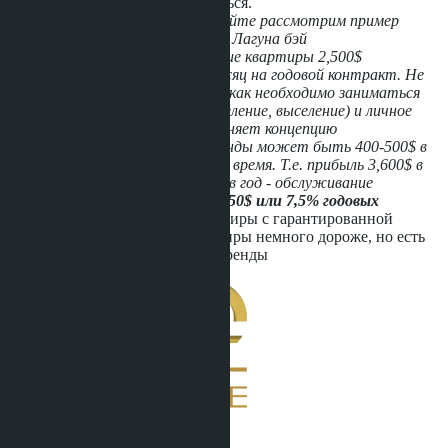
% могут незначительно отличаться.
Для любителей конкретики давайте рассмотрим пример
арендной инвестиции в проекте Лагуна бэй
-Стоимость 41,000$, оформление квартиры 2,500$
-Долгосрочная аренда 300$ в месяц на годовой контракт. Не
рассматриваем помесячно, так как необходимо заниматься
квартирой (уборка, стирка, заселение, выселение) и личное
присутствие владельца, что меняет концепцию
инвестирования. Хотя цена аренды может быть 400-500$ в
месяц, но нужны доп. расходы и время. Т.е. прибыль 3,600$ в
год, расходы по квартире: 350$ в год - обслуживание
квартиры, и чистая прибыль
3250$ или 7,5% годовых
Также можно рассмотреть квартиры с гарантированной
арендой от застройщика. Квартиры немного дороже, но есть
рассрочка и повышенный % с аренды